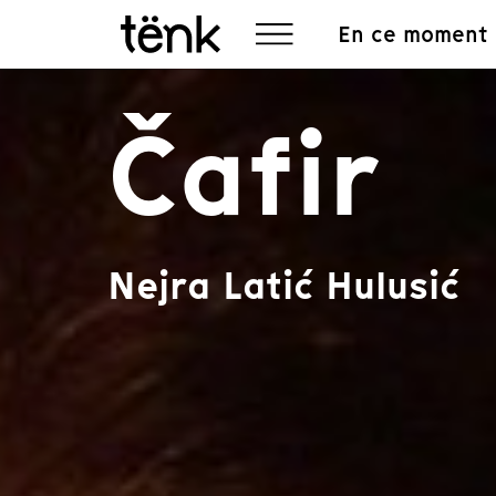
En ce moment
Čafir
Nejra Latić Hulusić