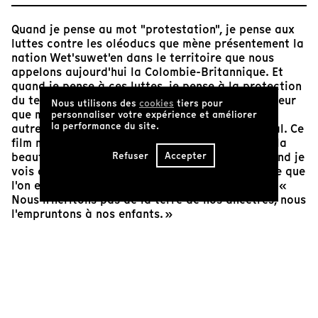
Quand je pense au mot "protestation", je pense aux
luttes contre les oléoducs que mène présentement la
nation Wet'suwet'en dans le territoire que nous
appelons aujourd'hui la Colombie-Britannique. Et
quand je pense à ces luttes, je pense à la protection
du territoire et de l'environnement. C'est une valeur
Nous utilisons des
cookies
tiers pour
que m'a transmise feu mon grand-père qui était
personnaliser votre expérience et améliorer
la performance du site.
autrefois gardien du territoire de chasse familial. Ce
film montre "notcimik", là d'où vient mon sang ; la
Refuser
Accepter
beauté du territoire et à la fois son agonie. Quand je
vois ce film, je pense tout de suite à un proverbe que
l'on entend souvent dans le monde autochtone : «
Nous n'héritons pas de la terre de nos ancêtres, nous
l'empruntons à nos enfants. »
Marie-Kristine Petiquay
Réalisatrice et employée du Wapikoni Mobile