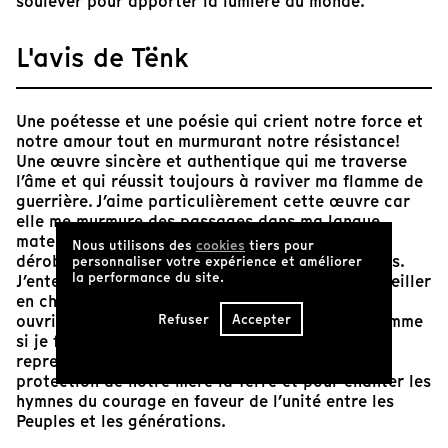
soulever pour apporter la lumière au monde.
L'avis de Tënk
Une poétesse et une poésie qui crient notre force et
notre amour tout en murmurant notre résistance!
Une œuvre sincère et authentique qui me traverse
l’âme et qui réussit toujours à raviver ma flamme de
guerrière. J’aime particulièrement cette œuvre car
elle me murmure des passages dans ma langue
maternelle qui, comme pour plusieurs, m’a été
Nous utilisons des
cookies
tiers pour
dérobée par le lourd fardeau colonial de ce pays.
personnaliser votre expérience et améliorer
la performance du site.
J’entends nos ancêtres nous guider et nous conseiller
en choisissant la voix de la jeunesse pour nous
Refuser
Accepter
ouvrir le chemin. Je suis inspirée par ce récit comme
si je faisais partie d’une course à relais pour
reprendre le combat du collectif, pour hurler la
protection de notre mère la Terre et pour chanter les
hymnes du courage en faveur de l’unité entre les
Peuples et les générations.