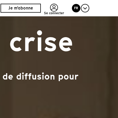
Je m'abonne
FR
Se connecter
 crise
 de diffusion pour