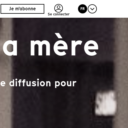
Je m'abonne
FR
Se connecter
ma mère
e diffusion pour