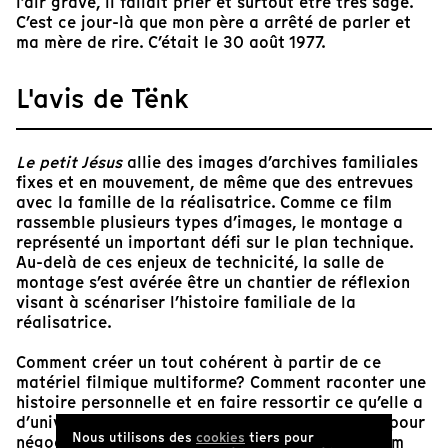
l’air grave, il fallait prier et surtout être très sage.
C’est ce jour-là que mon père a arrêté de parler et
ma mère de rire. C’était le 30 août 1977.
L'avis de Tënk
Le petit Jésus
allie des images d’archives familiales
fixes et en mouvement, de même que des entrevues
avec la famille de la réalisatrice. Comme ce film
rassemble plusieurs types d’images, le montage a
représenté un important défi sur le plan technique.
Au-delà de ces enjeux de technicité, la salle de
montage s’est avérée être un chantier de réflexion
visant à scénariser l’histoire familiale de la
réalisatrice.
Comment créer un tout cohérent à partir de ce
matériel filmique multiforme? Comment raconter une
histoire personnelle et en faire ressortir ce qu’elle a
d’universel? Quelle méthode de travail adopter pour
Nous utilisons des
cookies
tiers pour
négocier les enjeux que pose le montage d’un film