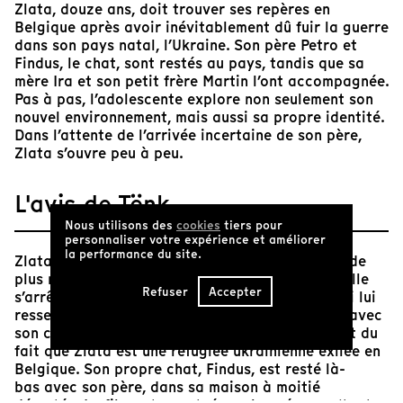
Zlata, douze ans, doit trouver ses repères en
Belgique après avoir inévitablement dû fuir la guerre
dans son pays natal, l’Ukraine. Son père Petro et
Findus, le chat, sont restés au pays, tandis que sa
mère Ira et son petit frère Martin l’ont accompagnée.
Pas à pas, l’adolescente explore non seulement son
nouvel environnement, mais aussi sa propre identité.
Dans l’attente de l’arrivée incertaine de son père,
Zlata s’ouvre peu à peu.
L'avis de Tënk
Nous utilisons des
cookies
tiers pour
personnaliser votre expérience et améliorer
la performance du site.
Zlata est une enfant ordinaire, tout ce qu’il y a de
plus normale, qui va au musée avec sa famille. Elle
Refuser
Accepter
s’arrête sur le tableau d’une jeune fille brune qui lui
ressemble, étalée sur un tapis persan et jouant avec
son chat. Tout cela serait d’un banal si ce n’était du
fait que Zlata est une réfugiée ukrainienne exilée en
Belgique. Son propre chat, Findus, est resté là-
bas avec son père, dans sa maison à moitié