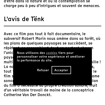
d’être dans la nature et où la contemplation se
charge peu à peu d’intrigues et souvent de menaces.
L'avis de Tënk
Avec ce film pas tout à fait documentaire, le
subversif Robert Morin nous amène dans sa forêt, où
les plans de quelques paysages se succèdent, se
répètent, se ressemblent, tout en portant chacun
l’unicité du moment. Cette observation lente du
Nous utilisons des
cookies
tiers pour
personnaliser votre expérience et améliorer
paysage en transformation nous fait réaliser la
la performance du site.
multiplicité des saisons ; non pas quatre, mais mille !
La nature ne connaît pas de frontières tranchées,
Refuser
Accepter
tout y semble toujours en transition. Et bien que le
film se concentre autour de sept paysages, la trame
sonore est soigneusement développée. Chaque plan
du film a nécessité sa propre création sonore, fruit
d’un véritable travail de moine de la conceptrice
Catherine Van Der Donckt.
Dans l’espace-temps créé par Robert Morin et ses