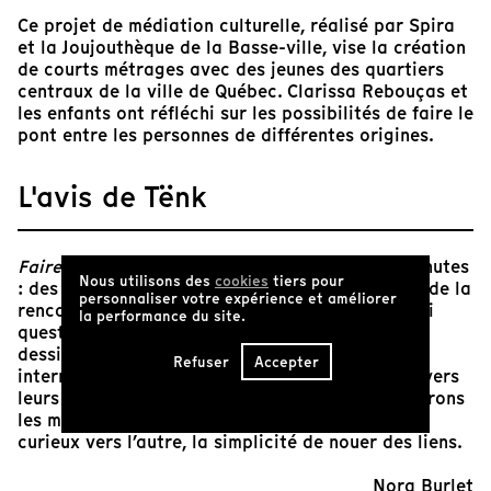
Ce projet de médiation culturelle, réalisé par Spira
et la Joujouthèque de la Basse-ville, vise la création
de courts métrages avec des jeunes des quartiers
centraux de la ville de Québec. Clarissa Rebouças et
les enfants ont réfléchi sur les possibilités de faire le
pont entre les personnes de différentes origines.
L'avis de Tënk
Faire le pont
est un film bonbon de quelques minutes
Nous utilisons des
cookies
tiers pour
: des enfants nous emportent dans la simplicité de la
personnaliser votre expérience et améliorer
rencontre et de la découverte de l’autre. Ceux-ci
la performance du site.
questionnent des inconnu.e.s, partagent leurs
dessins et leurs couleurs favorites tout en
Refuser
Accepter
interrogeant leur rapport au monde. C’est à travers
leurs paroles et interactions que nous redécouvrons
les mouvements de l’enfance : un élan naturel et
curieux vers l’autre, la simplicité de nouer des liens.
Nora Burlet