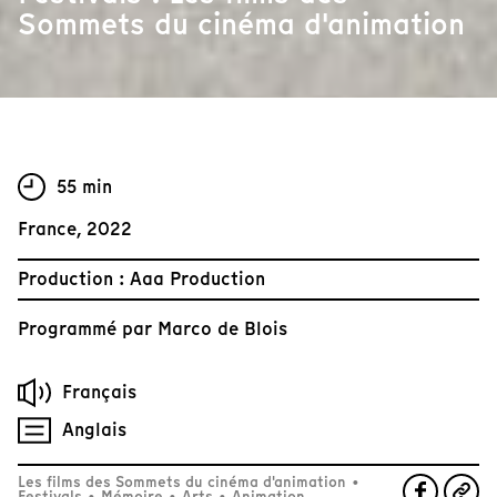
Sommets du cinéma d'animation
55 min
France, 2022
Production : Aaa Production
Programmé par
Marco de Blois
Français
Anglais
Les films des Sommets du cinéma d'animation
•
Festivals
•
Mémoire
•
Arts
•
Animation