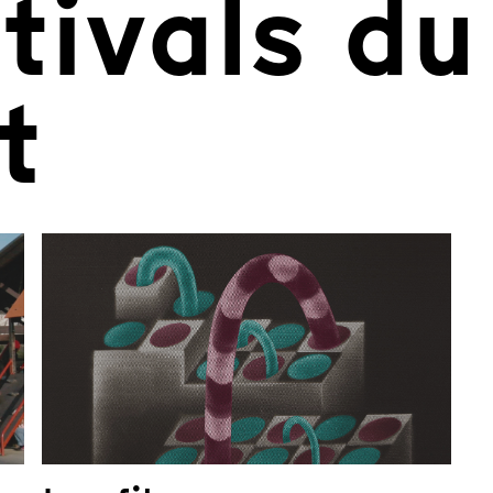
tivals du
t