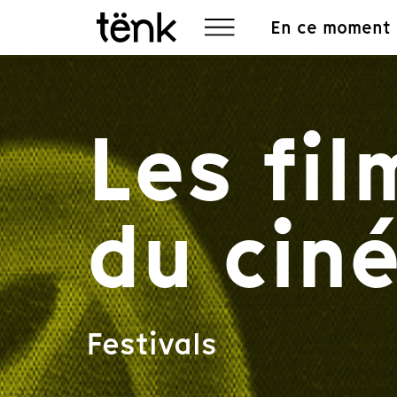
En ce moment
Les fi
du cin
Festivals