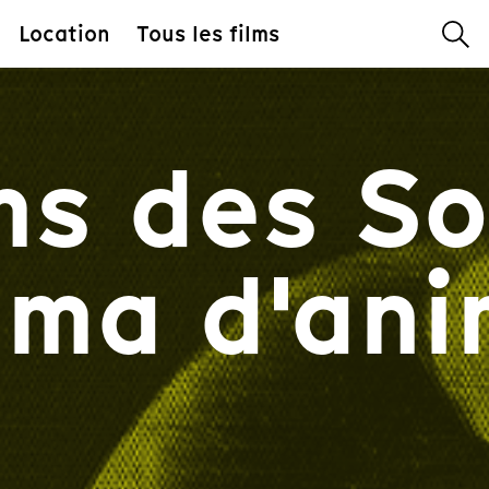
Location
Tous les films
lms des 
éma d'ani