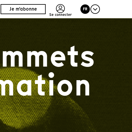
Je m'abonne
FR
Se connecter
Sommets
mation