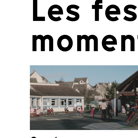
Les fes
momen