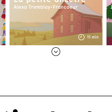
Alexa Tremblay-Francoeur
n
11 min