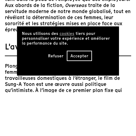
Aux abords de la fiction,
Overseas
traite de la
servitude moderne de notre monde globalisé, tout en
révélant la détermination de ces femmes, leur
sororité et les stratégies mises en place face aux
épreuves que leur réserve l’avenir.
Nous utilisons des
cookies
tiers pour
personnaliser votre expérience et améliorer
la performance du site.
L'avis de Tënk
Refuser
Accepter
Plongée dans un centre de formation pour des
femmes philippines destinées à devenir des
travailleuses domestiques à l’étranger, le film de
Sung-A Yoon est une œuvre aussi politique
qu’intimiste. À l’image de ce premier plan fixe qui
observe à distance une femme lavant des toilettes,
la mise en scène use du cadre pour restreindre
fréquemment l’espace des femmes. Pour la plupart
d’entre elles, confrontées à une pauvreté sans nom,
la seule issue demeure une soumission à cette forme
d’esclavage contemporain qu’est l’exploitation de la
main-d’œuvre par de riches étrangers, qu’ils soient