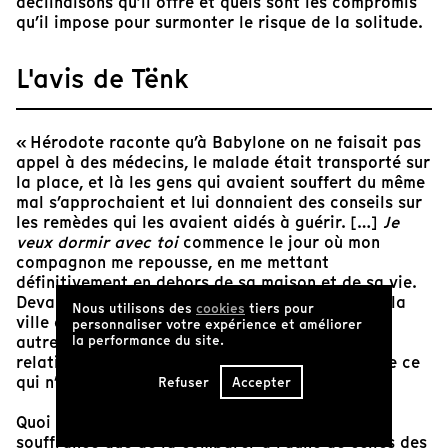
déclinaisons qu’il offre et quels sont les compromis
qu’il impose pour surmonter le risque de la solitude.
L'avis de Tënk
« Hérodote raconte qu’à Babylone on ne faisait pas
appel à des médecins, le malade était transporté sur
la place, et là les gens qui avaient souffert du même
mal s’approchaient et lui donnaient des conseils sur
les remèdes qui les avaient aidés à guérir. […]
Je
veux dormir avec toi
commence le jour où mon
compagnon me repousse, en me mettant
définitivement en dehors de sa maison et de sa vie.
Devant ce refus commence un voyage à travers la
Nous utilisons des
cookies
tiers pour
ville qui me conduira dans les foyers de quatre
personnaliser votre expérience et améliorer
la performance du site.
autres couples qui me sont proches, dont les
relations et la vie peuvent m’aider à comprendre ce
qui n’a pas fonctionné dans la mienne. »
Refuser
Accepter
Quoi de mieux pour comprendre sa propre
souffrance que de la comparer à l’aune de celles des