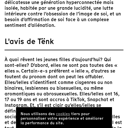
délicatesse une génération hyperconnectée mais
isolée, habitée par une grande lucidité, une lutte
intérieure contre l’obsession de l’image de soi, et un
besoin d’affirmation de soi face à un complexe
sentiment d’aliénation.
L'avis de Tënk
À quoi rêvent les jeunes filles d’aujourd’hui? Qui
sont-elles? D’abord, elles ne sont pas toutes des «
elles ». Certain·e·s préfèrent « ielle », d’autres se
foutent du pronom dont on peut les affubler.
Elles/Ielles s’identifient comme cisgenres ou non
binaires, lesbiennes ou bisexuelles, ou même
aromantiques ou abrosuexuelles. Elles/Ielles ont 16,
17 ou 19 ans et sont accros à TikTok, Snapchat et
Instagram. Et, s’il est clair qu’elles/ielles se
définissent en fonction de ce que ces réseaux
Nous utilisons des
cookies
tiers pour
sociaux leur retournent comme images d’elles/ielles
personnaliser votre expérience et améliorer
et des autres jeunes filles qui leur ressemblent, il est
la performance du site.