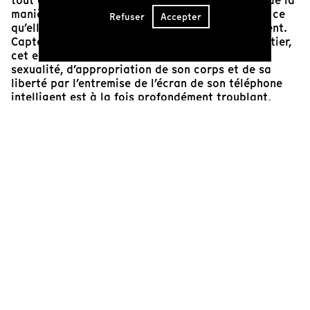
tout aussi clair qu’elles/ielles sont conscientes de la
manière dont elles/ielles se présentent en ligne, ce
Refuser
Accepter
qu’elles/ielles y cherchent, en retirent, en espèrent.
Capté avec candeur et franchise par Fanie Pelletier,
cet exercice d’apprentissage de la vie et de sa
sexualité, d’appropriation de son corps et de sa
liberté par l’entremise de l’écran de son téléphone
intelligent est à la fois profondément troublant,
éminemment fascinant et étrangement touchant.
Alternant les moments candides de la vie réelle alors
que ces jeunes filles courent dans les parcs, patinent
sur une patinoire publique, se prélassent sur un toit
à regarder le ciel nocturne, dégustent des burgers
sur fond de Stade olympique illuminé, se baignent
dans un lac, et les scènes littéralement tirées de
leurs
lives
sur TikTok ou de leurs vidéos et
stories
sur Insta, ou encore d’autres jeunes filles étrangères
croisées sur ces réseaux,
Jouvencelles
pousse plus
loin que les habituelles conventions du simple
coming-of-age
du cinéma de fiction. Grâce au
langage documentaire, la jeune réalisatrice explore
avec éloquence la façon dont ces réseaux
redéfinissent la nature des jeunes filles d’aujourd’hui