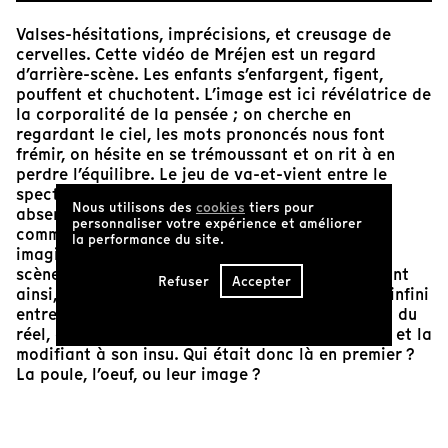
Valses-hésitations, imprécisions, et creusage de
cervelles. Cette vidéo de Mréjen est un regard
d’arrière-scène. Les enfants s’enfargent, figent,
pouffent et chuchotent. L’image est ici révélatrice de
la corporalité de la pensée ; on cherche en
regardant le ciel, les mots prononcés nous font
frémir, on hésite en se trémoussant et on rit à en
perdre l’équilibre. Le jeu de va-et-vient entre le
spectacle et la vie est explicité par une habile
Nous utilisons des
cookies
tiers pour
absence de mise en scène. Les enfants gigotent
personnaliser votre expérience et améliorer
comme des acteurs de cinéma, alors que leur
la performance du site.
imaginaire a été forgé au contact des mises en
scène qu’ils nous relatent. Nos vies se dérouleront
Refuser
Accepter
ainsi, inlassablement, dans un jeu de ping-pong infini
entre soi, le réel et les représentations de soi et du
réel, chacune des dimensions nourrissant l’autre et la
modifiant à son insu. Qui était donc là en premier ?
La poule, l’oeuf, ou leur image ?
Naomie Décarie-Daigneault
Directrice artistique de Tënk