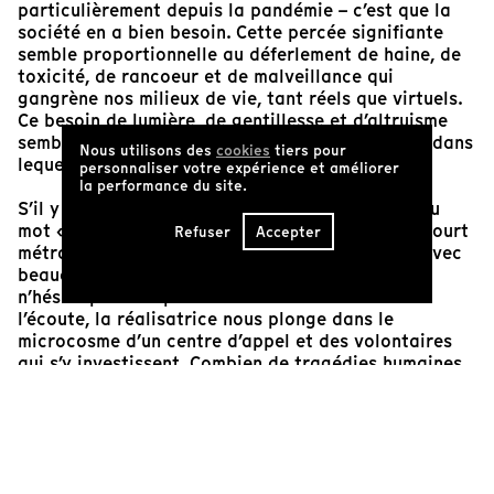
particulièrement depuis la pandémie – c’est que la
société en a bien besoin. Cette percée signifiante
semble proportionnelle au déferlement de haine, de
toxicité, de rancoeur et de malveillance qui
gangrène nos milieux de vie, tant réels que virtuels.
Ce besoin de lumière, de gentillesse et d’altruisme
semble ainsi symptomatique de l’état du monde dans
Nous utilisons des
cookies
tiers pour
lequel on vit.
personnaliser votre expérience et améliorer
la performance du site.
S’il y a un film pouvant capter l’essence même du
mot « bienveillance », c’est bien ce magnifique court
Refuser
Accepter
métrage documentaire de Sarah Baril Gaudet. Avec
beaucoup de pudeur et une caméra sensible qui
n’hésite pas à capter les silences évocateurs de
l’écoute, la réalisatrice nous plonge dans le
microcosme d’un centre d’appel et des volontaires
qui s’y investissent. Combien de tragédies humaines,
d’actes désespérés et de deuils l’écoute empathique
prévient-elle chaque jour? Loin de la complaisance
et des bons sentiments, la véritable bienveillance est
plutôt une disposition de l’esprit invitant à la
compréhension d’autrui. Et, par extension, à une