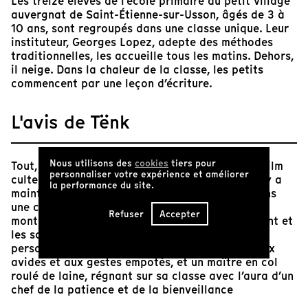
Les treize élèves de l’école primaire du petit village
auvergnat de Saint-Étienne-sur-Usson, âgés de 3 à
10 ans, sont regroupés dans une classe unique. Leur
instituteur, Georges Lopez, adepte des méthodes
traditionnelles, les accueille tous les matins. Dehors,
il neige. Dans la chaleur de la classe, les petits
commencent par une leçon d’écriture.
L'avis de Tënk
Nous utilisons des
cookies
tiers pour
Tout, dans ce film, laisse présager le statut de film
personnaliser votre expérience et améliorer
culte qu’il acquerra suite à sa sortie en salle il y a
la performance du site.
maintenant près de 20 ans. Le décor, campé dans
une commune rurale de l’Auvergne, au milieu des
Refuser
Accepter
montagnes et des champs, où les vaches broutent et
les sapins dansent par-delà les saisons. Ses
personnages, des enfants de 3 à 10 ans, aux yeux
avides et aux gestes empotés, et un maître en col
roulé de laine, régnant sur sa classe avec l’aura d’un
chef de la patience et de la bienveillance
pédagogique. Son sujet: le miracle ordinaire de la