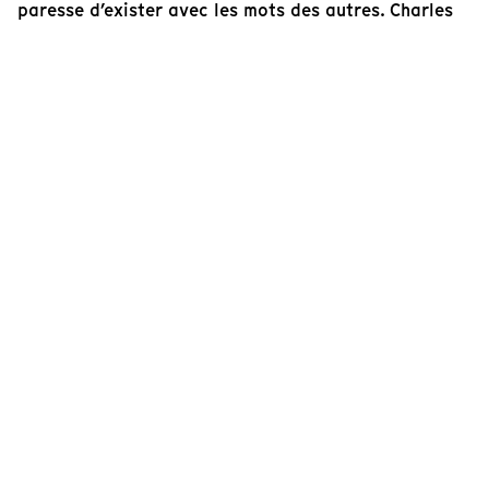
paresse d’exister avec les mots des autres. Charles
nous cède un peu de son courage.
Naomie Décarie-Daigneault
Directrice artistique de Tënk
Cinéaste(s)