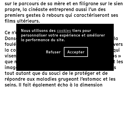
sur le parcours de sa mère et en filigrane sur le sien
propre, la cinéaste entreprend aussi l’un des
premiers gestes à rebours qui caractériseront ses
films ultérieurs.
Nous utilisons des
cookies
tiers pour
Ce n’est qu’à l’âge de 47 ans que Madeleine
personnaliser votre expérience et améliorer
Dansereau apprend le métier de joaillière, dans la
la performance du site.
foulée de cancers récidivants qui la propulsent vers
la concentration, le labeur, la création d’objets qui
Refuser
Accepter
visent à « parer le corps ». Or, ce « parer le corps »
que met en scène la fille Dansereau, en agençant les
images, parle d’une façon d’en révéler les parties
tout autant que du souci de le protéger et de
répondre aux maladies grugeant l’estomac et les
seins. Il fait également écho à la dimension
processuelle de tous les « faire » qui surgissent dans
ce film co-biographique. Des gestes « techniques » y
sont déclinés et croisés, formant autant de zones de
résistance que de parallèles réflexifs entre les
pratiques de la fille et de la mère : développer une
photographie, agencer des images, mettre en récit
les trajectoires; former, polir, souder, couler le métal.