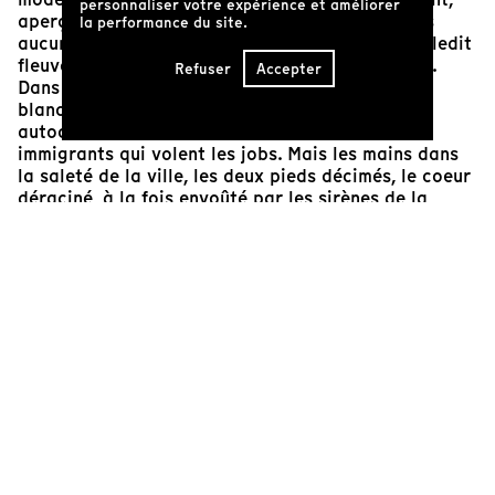
personnaliser votre expérience et améliorer
aperçus par Cartier : «blancs comme neige sans
la performance du site.
aucune tache […] en fort grand nombre dedans ledit
fleuve qui vivent entre la mer et l’eaule doulce ».
Refuser
Accepter
Dans la naïveté de l’époque, les Québécois sont
blancs et sans tache, appelant encore les
autochtones « des indiens » et maudissant les
immigrants qui volent les jobs. Mais les mains dans
la saleté de la ville, les deux pieds décimés, le coeur
déraciné, à la fois envoûté par les sirènes de la
modernité et maudissant la fin de l’insouciance. C’est
le temps d’entrer dans la vie, de se salir au monde,
de revendiquer son existence même dans le froid de
l’hiver quand on partage un lit avec son frère. Brault
signale la fin des innocences. Claude chante son
pays perdu. Geneviève s’est fait avoir, mais ne pleure
pas longtemps. Le coeur s’endurcit entre la mer et
l’eau douce. Est-ce que se doter d’un pays aurait
suffi à alléger la peine ?
Naomie Décarie-Daigneault
Directrice artistique de Tënk