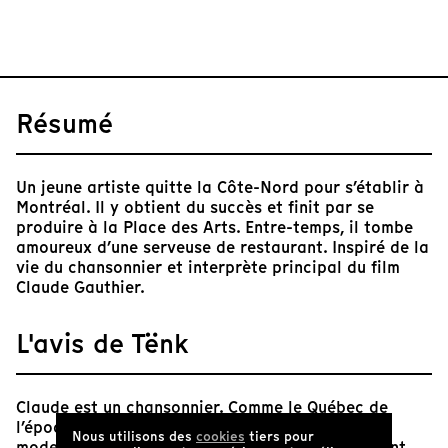
Résumé
Un jeune artiste quitte la Côte-Nord pour s’établir à
Montréal. Il y obtient du succès et finit par se
produire à la Place des Arts. Entre-temps, il tombe
amoureux d’une serveuse de restaurant. Inspiré de la
vie du chansonnier et interprète principal du film
Claude Gauthier.
L'avis de Tënk
Claude est un chansonnier. Comme le Québec de
l’époque, il se cherche. Coincé entre tradition et
Nous utilisons des
cookies
tiers pour
modernité, comme les marsouins du Saint-Laurent,