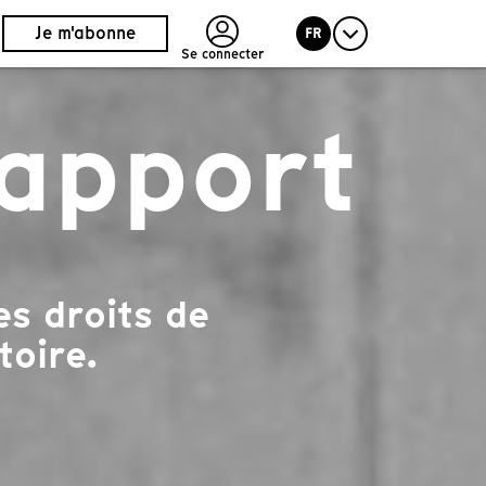
Je m'abonne
FR
Se connecter
rapport
s droits de
toire.