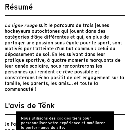
Résumé
La ligne rouge
suit le parcours de trois jeunes
hockeyeurs autochtones qui jouent dans des
catégories d’âge différentes et qui, en plus de
partager une passion sans égale pour le sport, sont
motivés par l’atteinte d’un but commun : celui du
dépassement de soi. En les suivant dans leur
pratique sportive, à quatre moments marquants de
leur année scolaire, nous rencontrerons les
personnes qui rendent ce rêve possible et
constaterons l’écho positif de cet engagement sur la
famille, les parents, les amis… et toute la
communauté !
L'avis de Tënk
Nous utilisons des
cookies
tiers pour
personnaliser votre expérience et améliorer
Je l’avoue, j’ai longtemps fait partie de ces gens
la performance du site.
pour qui le sport ne représente guère plus qu’un