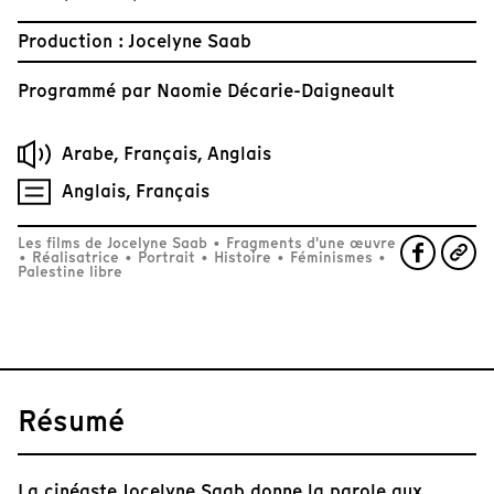
Production : Jocelyne Saab
Programmé par
Naomie Décarie-Daigneault
Arabe, Français, Anglais
Anglais, Français
Les films de Jocelyne Saab
•
Fragments d'une œuvre
•
Réalisatrice
•
Portrait
•
Histoire
•
Féminismes
•
Palestine libre
Résumé
La cinéaste Jocelyne Saab donne la parole aux