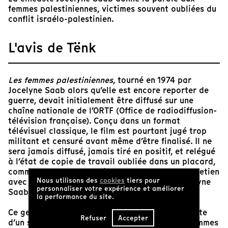
femmes palestiniennes, victimes souvent oubliées du
conflit israélo-palestinien.
L'avis de Tënk
Les femmes palestiniennes
, tourné en 1974 par
Jocelyne Saab alors qu’elle est encore reporter de
guerre, devait initialement être diffusé sur une
chaîne nationale de l’ORTF (Office de radiodiffusion-
télévision française). Conçu dans un format
télévisuel classique, le film est pourtant jugé trop
militant et censuré avant même d’être finalisé. Il ne
sera jamais diffusé, jamais tiré en positif, et relégué
à l’état de copie de travail oubliée dans un placard,
comme le rappelle Mathilde Rouxel dans un entretien
Nous utilisons des
cookies
tiers pour
avec Thomas Filteau autour de l’œuvre de Jocelyne
personnaliser votre expérience et améliorer
Saab,
La caméra comme une amie
.
la performance du site.
Ce geste de mise à l’écart incarne l’ironie violente
Refuser
Accepter
d’un système qui prétend offrir la parole aux femmes