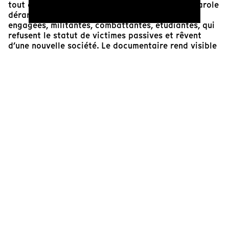
tout en les réduisant au silence dès que cette parole
dérange. Saab filme des femmes palestiniennes
engagées, militantes, combattantes, étudiantes, qui
refusent le statut de victimes passives et rêvent
d’une nouvelle société. Le documentaire rend visible
leur combat politique et intime, dans les camps,
dans l’exil, à travers l’oppression coloniale et
patriarcale. Il se veut un antidote au paternalisme
orientaliste.
Aujourd’hui, la censure se transforme : les images
sont invisibilisées, algorithmiquement effacées,
commodifiées, doutées. Gaza est affamée. La
libération de la Palestine n’est pas une option
morale, elle révèle notre rapport à la justice. Si nous
échouons à l’exiger, alors ce n’est pas seulement un
peuple que nous abandonnons, mais l’idée même
d’humanité.
Chantal Partamian
Cinéaste et archiviste