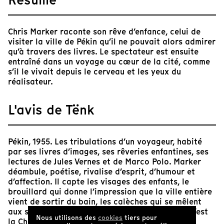
Chris Marker raconte son rêve d’enfance, celui de
visiter la ville de Pékin qu’il ne pouvait alors admirer
qu’à travers des livres. Le spectateur est ensuite
entraîné dans un voyage au cœur de la cité, comme
s’il le vivait depuis le cerveau et les yeux du
réalisateur.
L'avis de Tënk
Pékin, 1955. Les tribulations d’un voyageur, habité
par ses livres d’images, ses rêveries enfantines, ses
lectures de Jules Vernes et de Marco Polo. Marker
déambule, poétise, rivalise d’esprit, d’humour et
d’affection. Il capte les visages des enfants, le
brouillard qui donne l’impression que la ville entière
vient de sortir du bain, les calèches qui se mêlent
aux signes de modernité.
Dimanche à Pékin
, c’est
Nous utilisons des
cookies
tiers pour
la Chine qui se révèle au monde, c’est le rêve