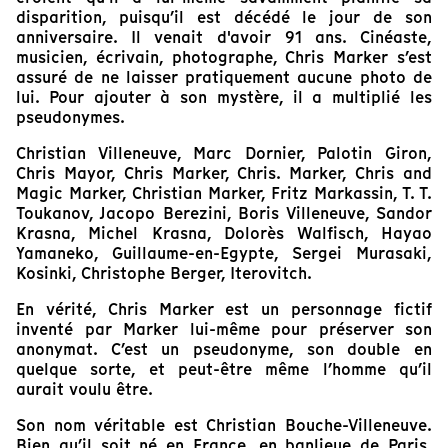
disparition, puisqu’il est décédé le jour de son
anniversaire. Il venait d'avoir 91 ans. Cinéaste,
musicien, écrivain, photographe, Chris Marker s’est
assuré de ne laisser pratiquement aucune photo de
lui. Pour ajouter à son mystère, il a multiplié les
pseudonymes.
Christian Villeneuve, Marc Dornier, Palotin Giron,
Chris Mayor, Chris Marker, Chris. Marker, Chris and
Magic Marker, Christian Marker, Fritz Markassin, T. T.
Toukanov, Jacopo Berezini, Boris Villeneuve, Sandor
Krasna, Michel Krasna, Dolorès Walfisch, Hayao
Yamaneko, Guillaume-en-Egypte, Sergei Murasaki,
Kosinki, Christophe Berger, Iterovitch.
En vérité, Chris Marker est un personnage fictif
inventé par Marker lui-même pour préserver son
anonymat. C’est un pseudonyme, son double en
quelque sorte, et peut-être même l’homme qu’il
aurait voulu être.
Son nom véritable est Christian Bouche-Villeneuve.
Bien qu’il soit né en France, en banlieue de Paris,