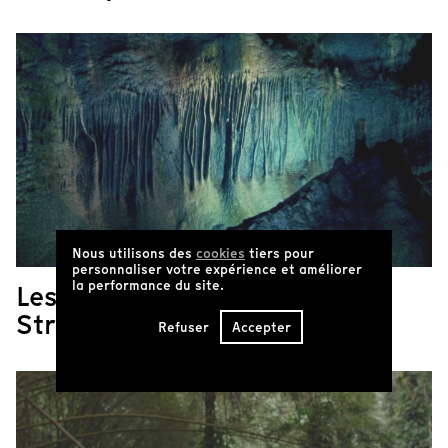
Nous utilisons des
cookies
tiers pour
personnaliser votre expérience et améliorer
la performance du site.
Les films de Deborah
Stratman
Refuser
Accepter