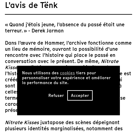
L'avis de Tënk
« Quand j'étais jeune, l'absence du passé était une
terreur. » - Derek Jarman
Dans l'œuvre de Hammer, l'archive fonctionne comme
un lieu de mémoire, ouvrant la possibilité d'une
rencontre avec l'histoire qui place le passé en
conversation avec le présent. De même,
Nitrate
Kisses
ne s'intéresse pas à une réécriture de
l'histoire, mais plutôt à la manière dont l'histoire est
Nous utilisons des
cookies
tiers pour
personnaliser votre expérience et améliorer
créée, enregistrée et préservée; aux histoires qui
la performance du site.
sont sauvegardées et comment elles le sont, et à
celles qui sont écartées, en marge. En d'autres
Refuser
Accepter
termes, il s'agit d'une réponse à une archive qui se
caractérise autant par l'absence que par la
présence.
Nitrate Kisses
juxtapose des scènes dépeignant
plusieurs identités marginalisées, notamment des
lesbiennes âgées, un couple gai interracial et une