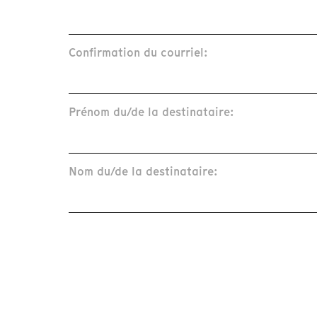
Confirmation du courriel:
Prénom du/de la destinataire:
Nom du/de la destinataire: