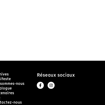
hives
Réseaux sociaux
ifeste
 sommes-nous
alogue
tenaires
Q
tactez-nous