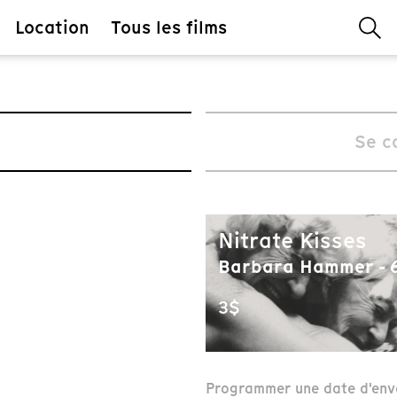
Location
Tous les films
Se c
Nitrate Kisses
Barbara Hammer - 6
3$
Programmer une date d'env