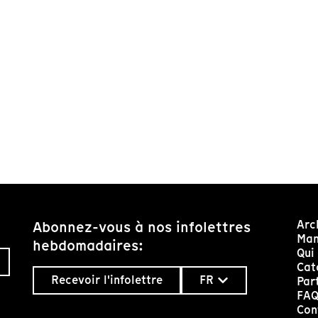
Arc
Abonnez-vous à nos infolettres
Man
hebdomadaires:
Qui
Cat
Recevoir l'infolettre
FR
Par
FA
Con