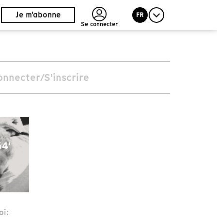
Je m'abonne
FR
Se connecter
onnecter/S'inscrire
4'
oi: