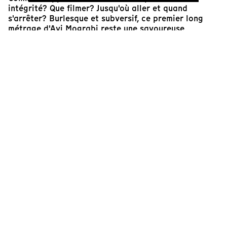
intégrité? Que filmer? Jusqu'où aller et quand
s'arrêter? Burlesque et subversif, ce premier long
métrage d'Avi Mograbi reste une savoureuse
découverte tant il ébranle et déplace notre regard.
Face caméra, Avi Mograbi se met en scène,
endossant un rôle qui n'est pas le sien et créant ainsi
un jeu habile entre fiction et réalité qui permet de
dévoiler la complexité de son sujet. Avec le
dispositif inventif de la
confession box
, il se
démarque du cinéma militant et utilise l'humour
comme une arme de contre-pouvoir.
Pascale Paulat et Christophe Postic
Co-directeur.trice.s artistiques
États généraux du film documentaire
En complément, visionnez un entretien avec Avi
Mograbi
ici
.