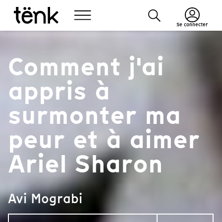
Se connecter
Comment j'ai
appris à
surmonter ma
peur et à aimer
Ariel Sharon
Avi Mograbi