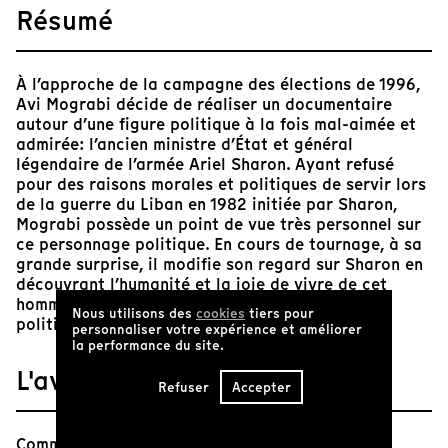
Résumé
À l’approche de la campagne des élections de 1996,
Avi Mograbi décide de réaliser un documentaire
autour d’une figure politique à la fois mal-aimée et
admirée: l’ancien ministre d’État et général
légendaire de l’armée Ariel Sharon. Ayant refusé
pour des raisons morales et politiques de servir lors
de la guerre du Liban en 1982 initiée par Sharon,
Mograbi possède un point de vue très personnel sur
ce personnage politique. En cours de tournage, à sa
grande surprise, il modifie son regard sur Sharon en
découvrant l’humanité et la joie de vivre de cet
homme, bien cachées derrière l’atrocité de ses
Nous utilisons des
cookies
tiers pour
politiques.
personnaliser votre expérience et améliorer
la performance du site.
L'avis de Tënk
Refuser
Accepter
Comment approcher l'ennemi sans perdre son