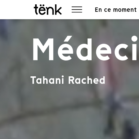
En ce moment
Médeci
Tahani Rached