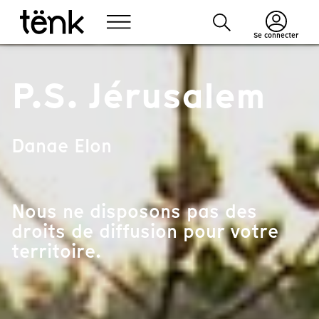
Se connecter
P.S. Jérusalem
Danae Elon
Nous ne disposons pas des
droits de diffusion pour votre
territoire.