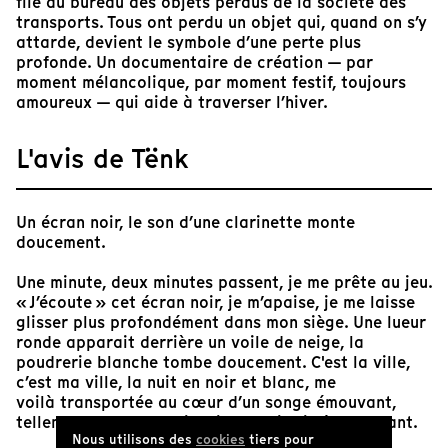
file au bureau des objets perdus de la société des
transports. Tous ont perdu un objet qui, quand on s’y
attarde, devient le symbole d’une perte plus
profonde. Un documentaire de création — par
moment mélancolique, par moment festif, toujours
amoureux — qui aide à traverser l’hiver.
L'avis de Tënk
Un écran noir, le son d’une clarinette monte
doucement.
Une minute, deux minutes passent, je me prête au jeu.
« J’écoute » cet écran noir, je m’apaise, je me laisse
glisser plus profondément dans mon siège. Une lueur
ronde apparait derrière un voile de neige, la
poudrerie blanche tombe doucement. C'est la ville,
c’est ma ville, la nuit en noir et blanc, me
voilà transportée au cœur d’un songe émouvant,
tellement beau, parfois triste, mais si réconfortant.
Nous utilisons des
cookies
tiers pour