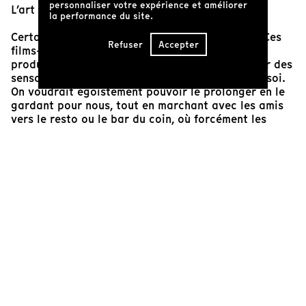
personnaliser votre expérience et améliorer
L’art nous aide à vivre.
la performance du site.
Certains films nous touchent plus que d’autres. Ces
Refuser
Accepter
films-là sont peu nombreux. Et quand cela se
produit, on sort de la salle de cinéma habité par des
sensations mêlées. On vit ce petit moment pour soi.
On voudrait égoïstement pouvoir le prolonger en le
gardant pour nous, tout en marchant avec les amis
vers le resto ou le bar du coin, où forcément les
discussions autour du film croiseront les habituelles
conversations sur la vie qui suit son cours. Mais on
ne parviendra pas vraiment à exprimer ce qu’on a
ressenti. On peut tenter de le nommer. Ça s’appelle
une rencontre avec une œuvre.
Avez-vous un souvenir d’un moment dans votre vie
où un tableau, une musique, un passage dans un film,
vous a frappé fort, sans que vous vous y
attendiez?
Prière pour une mitaine perdue
est un
film coup de coeur pour moi. Pourquoi?
Dans une parfaite maîtrise de sa réalisation, le