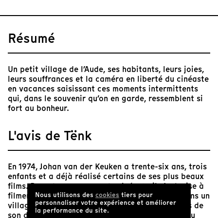
Résumé
Un petit village de l’Aude, ses habitants, leurs joies,
leurs souffrances et la caméra en liberté du cinéaste
en vacances saisissant ces moments intermittents
qui, dans le souvenir qu’on en garde, ressemblent si
fort au bonheur.
L'avis de Tënk
En 1974, Johan van der Keuken a trente-six ans, trois
enfants et a déjà réalisé certains de ses plus beaux
films. Dans
Les vacances du cinéaste
, il s’autorise à
filmer la légèreté des jours passés en famille dans un
Nous utilisons des
cookies
tiers pour
personnaliser votre expérience et améliorer
village du Sud de la France. Les pas mal assurés de
la performance du site.
son dernier fils, le « p’tit gros », côtoient ceux du