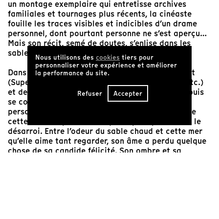
un montage exemplaire qui entretisse archives
familiales et tournages plus récents, la cinéaste
fouille les traces visibles et indicibles d’un drame
personnel, dont pourtant personne ne s’est aperçu…
Mais son récit, semé de doutes, s’enlise dans les
sables mouvants de sa propre fabrication.
Nous utilisons des
cookies
tiers pour
personnaliser votre expérience et améliorer
Dans ce
patchwork
de textures qui s’entremêlent
la performance du site.
(Super 8, 16 mm, MiniDV, HD, négatif et positif, etc.)
et de narration à deux voix qui s’entrecroisent puis
Refuser
Accepter
se confondent entre la première et la troisième
personne, la cinéaste essaie de se ressouvenir de
cette cassure pénétrante qui l’a précipitée dans le
désarroi. Entre l’odeur du sable chaud et cette mer
qu’elle aime tant regarder, son âme a perdu quelque
chose de sa candide félicité. Son ombre et sa
réflexion fugace parcourent donc ces lieux « tristes
et magiques à la fois », à la recherche d’autres
fantômes enfuis dans une sourde et lointaine
dislocation.
Et cette jetée d’Old Orchard, qu’elle a visitée mille