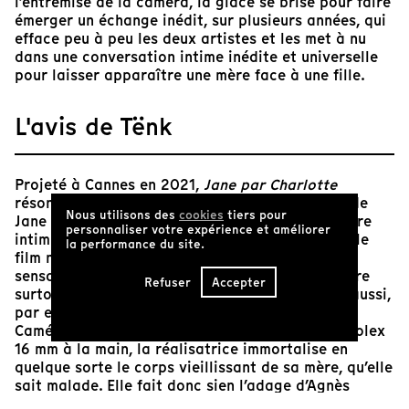
l’entremise de la caméra, la glace se brise pour faire
émerger un échange inédit, sur plusieurs années, qui
efface peu à peu les deux artistes et les met à nu
dans une conversation intime inédite et universelle
pour laisser apparaître une mère face à une fille.
L'avis de Tënk
Projeté à Cannes en 2021,
Jane par Charlotte
résonne encore plus fortement depuis le décès de
Nous utilisons des
cookies
tiers pour
Jane Birkin, survenu en juillet 2023. Documentaire
personnaliser votre expérience et améliorer
intimiste, très personnel et empreint de pudeur, le
la performance du site.
film ne sombre jamais dans le voyeurisme ou le
sensationnalisme. Charlotte Gainsbourg y explore
Refuser
Accepter
surtout sa relation avec sa célèbre mère, mais aussi,
par extension, celle avec ses propres enfants.
Caméra numérique, appareil photo ou caméra Bolex
16 mm à la main, la réalisatrice immortalise en
quelque sorte le corps vieillissant de sa mère, qu’elle
sait malade. Elle fait donc sien l’adage d’Agnès
Varda, que Birkin cite dans le documentaire, selon