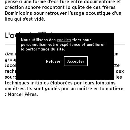
pensé à une forme d’écriture entre documentaire et
création sonore racontant la quête de ces frères
Dominicains pour retrouver l’usage acoustique d’un
lieu qui s’est vidé.
L'avis de Tënk
Nous utilisons des
cookies
tiers pour
personnaliser votre expérience et améliorer
la performance du site.
Une quête
retrace un long travail accompli par un
groupe de frères dominicains en la Chapelle des
Refuser
Accepter
Jacobins de Toulouse, en France. Au cours de cette
recherche, les moines remontent minutieusement aux
sources du chant grégorien et tentent d’y puiser les
techniques initiales élaborées par leurs lointains
ancêtres. Ils sont guidés par un maître en la matière
: Marcel Péres.
Benoit Bories s’attache donc à cette quête qui
s’inscrit dans les profondeurs de la voix, à ce qu’elle
peut exprimer, aujourd’hui au XXIe siècle, d’une
civilisation si éloignée. On est à la fois dans un
document pragmatique : les frères étudient et