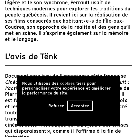
légère et le son synchrone, Perrault usait de
techniques modernes pour explorer les traditions du
peuple québécois. Il revient ici sur la réalisation de
ses films consacrés aux habitant·e·s de l’Île-aux-
Coudres, son approche de la réalité et des gens qu’il
met en scène. Il s’exprime également sur la mémoire
et le langage.
L'avis de Tënk
Document rare issu de l’importante série française
Cinéastes de notre temps
, l’épisode
Pierre Perrault :
Nous utilisons des
cookies
tiers pour
l’action parlée
permet de plonger dans la pensée de
personnaliser votre expérience et améliorer
la performance du site.
Pierre Perrault, alors dans la jeune quarantaine. Il
est fascinant d’entendre, pour une rare fois, la voix
Refuser
Accepter
et les mots de Perrault, cinéaste qui aura consacré
toute son œuvre à l’écoute des autres et à la
transmission de leur parole par l’entremise du
cinéma, cette « technique qui enregistre des choses
qui disparaissent », comme il l’affirme à la fin de