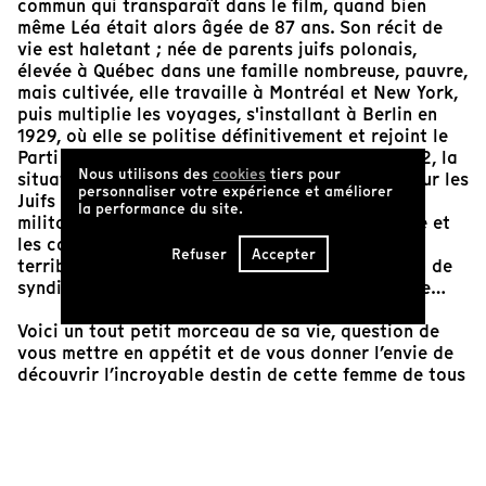
commun qui transparaît dans le film, quand bien
même Léa était alors âgée de 87 ans. Son récit de
vie est haletant ; née de parents juifs polonais,
élevée à Québec dans une famille nombreuse, pauvre,
mais cultivée, elle travaille à Montréal et New York,
puis multiplie les voyages, s'installant à Berlin en
1929, où elle se politise définitivement et rejoint le
Parti communiste. Elle revient au Québec en 1932, la
Nous utilisons des
cookies
tiers pour
situation devenant extrêmement dangereuse pour les
personnaliser votre expérience et améliorer
Juifs et les communistes, et se lance dans le
la performance du site.
militantisme. La dépression économique perdure et
les conditions de vie de la classe ouvrière sont
Refuser
Accepter
terribles. Léa Broback participe à l’instauration de
syndicats entre autres dans l’industrie du textile…
Voici un tout petit morceau de sa vie, question de
vous mettre en appétit et de vous donner l’envie de
découvrir l’incroyable destin de cette femme de tous
les combats. Sophie Bissonnette nous offre avec ce
film un cadeau inestimable, permettant de découvrir
tout un pan d’un Québec méconnu, internationaliste,
avant-gardiste et révolutionnaire et de révéler les
rôles majeurs tenus par des femmes d’exception,