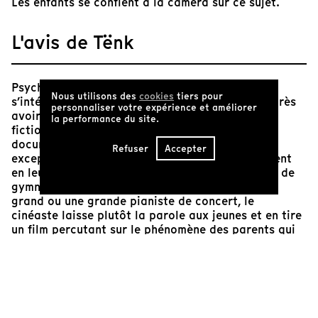
Les enfants se confient à la caméra sur ce sujet.
L'avis de Tënk
Psychoéducateur de formation, André Melançon
Nous utilisons des
cookies
tiers pour
s’intéresse aux jeunes dès ses premiers films. Après
personnaliser votre expérience et améliorer
avoir écrit et réalisé trois courts métrages de
la performance du site.
fiction pour un public jeunesse, il passe au
documentaire et signe ici une œuvre
Refuser
Accepter
exceptionnelle. Confronté à des parents qui voient
en leur enfant une future championne olympique de
gymnastique, un joueur de hockey de la LNH, un
grand ou une grande pianiste de concert, le
cinéaste laisse plutôt la parole aux jeunes et en tire
un film percutant sur le phénomène des parents qui
font vivre par procuration à leurs enfants leurs
propres rêves, leurs propres ambitions. Il retrouvera
ces protagonistes, devenus adultes, trente ans plus
tard dans
L’âge de passion
(2007).