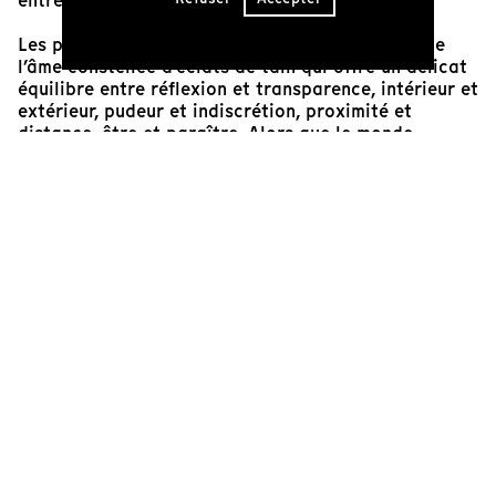
entre fond et forme.
Les photos de Clément sont comme une vitrine de
l’âme constellée d’éclats de tain qui offre un délicat
équilibre entre réflexion et transparence, intérieur et
extérieur, pudeur et indiscrétion, proximité et
distance, être et paraître. Alors que le monde
personnel se dissout dans l’impersonnalité du monde,
ici de la ville comme espace physique et symbolique,
la lumière transperce, est offusquée, se réfracte ou
se réfléchit sur cette frontière psychique semée de
lacs d’ombre. L’œuvre, qui est une extension
cinématographique d’une exposition et d’un livre du
même nom, ajoute à ce jeu de la dissolution en
surimposant les photographies les unes aux autres,
parfois au sein d’une séquence de pixilation.
Dans ce film tissé de traces et d’empreintes
sensorielles, où Clément et son excellent monteur
Fernand Bélanger se plaisent à brouiller les pistes
de la mémoire, l’œil s’accroche aux reliefs et aux
textures (grain, motifs, traînées et flous), tandis que
l’esprit se prend à divaguer au gré d’un riche