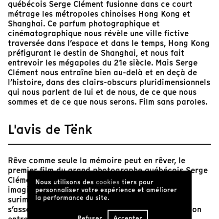
québécois Serge Clément fusionne dans ce court
métrage les métropoles chinoises Hong Kong et
Shanghai. Ce parfum photographique et
cinématographique nous révèle une ville fictive
traversée dans l’espace et dans le temps, Hong Kong
préfigurant le destin de Shanghai, et nous fait
entrevoir les mégapoles du 21e siècle. Mais Serge
Clément nous entraîne bien au-delà et en deçà de
l’histoire, dans des clairs-obscurs pluridimensionnels
qui nous parlent de lui et de nous, de ce que nous
sommes et de ce que nous serons. Film sans paroles.
L'avis de Tënk
Rêve comme seule la mémoire peut en rêver, le
premier film du grand photographe québécois Serge
Clément tisse le portrait fragmenté d’une ville
Nous utilisons des
cookies
tiers pour
imaginaire en jouant sur plusieurs aspects de la
personnaliser votre expérience et améliorer
la performance du site.
surimpression (au propre comme au figuré), qui
s’assemblent pour créer une admirable adéquation
Refuser
Accepter