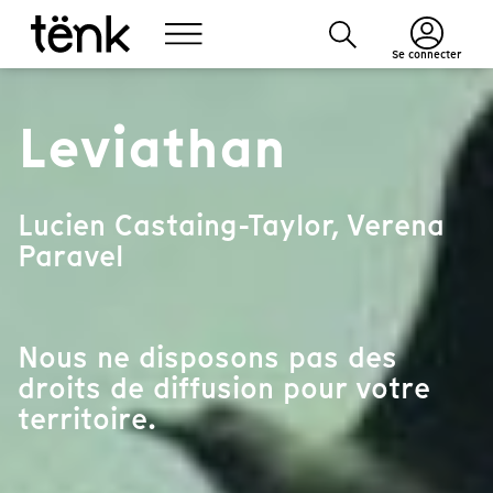
Se connecter
Leviathan
Lucien Castaing-Taylor, Verena
Paravel
Nous ne disposons pas des
droits de diffusion pour votre
territoire.