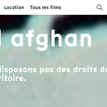
Location
Tous les films
l afghan
isposons pas des droits de
itoire.