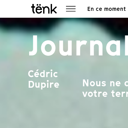
En ce moment
Journa
Cédric
Nous ne d
Dupire
votre terr