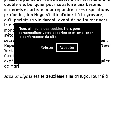
double vie, banquier pour satisfaire aux besoins
matériels et artiste pour répondre à ses aspirations
profondes, Ian Hugo s’initie d’abord à la gravure,
qu’il parfait sa vie durant, avant de se tourner vers
le cinéma. À l’approche de la Seconde Guerre
Nous utilisons des
cookies
tiers pour
mondiale, le couple Nin-Hugo quitte Paris pour
personnaliser votre expérience et améliorer
s’établir à New York. En 1947, Anaïs Nin se marie
la performance du site.
secrètement (et illégalement!) avec un jeune acteur,
Rupert Pole, menant sa propre double vie entre New
Refuser
Accepter
York et Los Angeles. Hugo et elle demeurent
étroitement liés, et l’autrice participera aux
expérimentations filmiques de son toujours banquier
de mari.
Jazz of Lights
est le deuxième film d’Hugo. Tourné à
Times Square, il préfigure le cinéma expérimental
américain, exerçant une grande influence notamment
sur Stan Brakhage. Œuvre extra-sensible,
fantasmagorie visuelle, flux éphémère de sensations,
le surréalisme européen rencontre la matérialité
américaine. Tourné sans plan précis, monté comme
une composition musicale, les surimpressions,