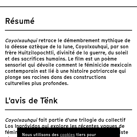
Résumé
Coyolxauhqui
retrace le démembrement mythique de
la déesse aztèque de la lune, Coyolxauhqui, par son
frère Huitzilopochtli, divinité de la guerre, du soleil
et des sacrifices humains. Le film est un poème
sensoriel qui dévoile comment le féminicide mexicain
contemporain est lié à une histoire patriarcale qui
plonge ses racines dans des constructions
culturelles plus profondes.
L'avis de Tënk
Coyolxauhqui
fait partie d'une trilogie du collectif
Los Ingrávidos qui explore les récentes vagues de
féminicides au Mexique. Résolument avant-gardiste
Nous utilisons des
cookies
tiers pour