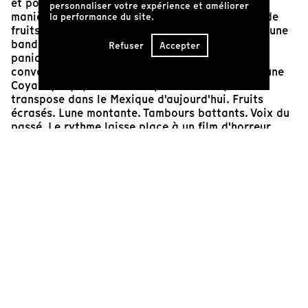
et poétique, le film aborde d'abord le sujet de
personnaliser votre expérience et améliorer
manière oblique par le biais d'images colorées de
la performance du site.
fruits, de montagnes et de cactus. Propulsé par une
bande sonore de percussions improvisées, une
Refuser
Accepter
panique extatique monte à mesure que le film
convoque le mythe de la déesse aztèque de la lune
Coyalxquhqui, démembrée par son frère, et le
transpose dans le Mexique d'aujourd'hui. Fruits
écrasés. Lune montante. Tambours battants. Voix du
passé. Le rythme laisse place à un film d'horreur
obsédant, déplorant les femmes disparues. En fin de
compte, Coyolxauhqui est une invocation qui ouvre
un portail vers le passé lointain pour reconnaître les
schémas qui se répètent, nous invitant à parler de ce
qu'il faut faire maintenant.
Benjamin R. Taylor
Réalisateur et programmateur, VISIONS
Cofondateur de La lumière collective