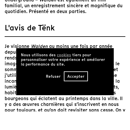
familial, un enregistrement sincère et magnifique du
quotidien. Présenté en deux parties.
L'avis de Tënk
Je visionne
Walden
au moins une fois par année
depuis de nombreuses années. Souvent, je ne me
Nous utilisons des
cookies
tiers pour
rends pas plus loin que la bobine 1. C’est que les
personnaliser votre expérience et améliorer
images de Mekas m’accompagnent souvent dans le
la performance du site.
sommeil. Je les invoque quand je me sens triste, et
j’utilise leur pouvoir comme une potion, un poème
Refuser
Accepter
incantatoire qui me permet de rester du côté de la
lumière, qui me ramène dans le monde des vivants,
habité par les fleurs, les enfants, les chats, et les
bourgeons qui éclatent au printemps dans la ville. Il
y a des œuvres charnières qui s’inscrivent en nous
pour toujours, et qu’on doit revisiter sans cesse. On y
revient comme à un premier amour obsédant,
impossible à quitter. On voudrait bien évoluer,
passer à autre chose, mais le cœur de ce qui nous