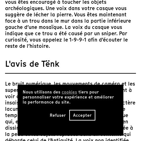
vous êtes encouragé à toucher les objets
archéologiques. Une voix dans votre casque vous
suggère de lécher la pierre. Vous êtes maintenant
face à un trou dans le mur dans la partie inférieure
gauche d’une mosaïque. La voix du casque vous
indique que ce trou a été causé par un sniper. Par
curiosité, vous appelez le 1-9-9-1 afin d’écouter le
reste de l’histoire.
L'avis de Tënk
Le bruit numérique, les mouvements de caméra et les
superpositions d’images de Nour Ouayda donnent à
Nous utilisons des
cookies
tiers pour
voir des statues antiques tout en les rendant
personnaliser votre expérience et améliorer
insaisissables. Ces procédés accentuent le caractère
la performance du site.
lacunaire des sculptures endommagées, en même
temps qu’ils font écho à un geste muséographique
Refuser
Accepter
qui, en exhibant certains vestiges de l’Histoire, en
dissimule d’autres aspects. La pierre est assimilée à
la peau et les objets replacés dans un contexte qui
déborde celui de l’Antiquité. La voix non identifiée