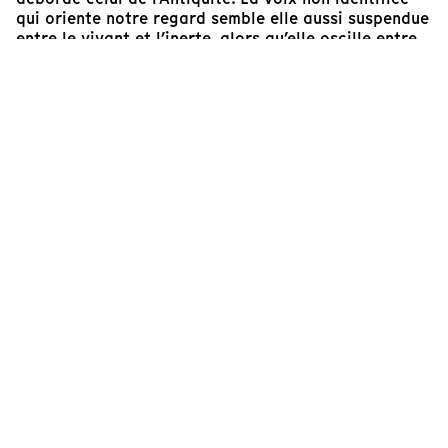
qui oriente notre regard semble elle aussi suspendue
entre le vivant et l’inerte, alors qu’elle oscille entre
un didactisme froid parodiant celui des audioguides
et la douceur d’une confidence.
Olivia Cooper-Hadjian
Membre du comité de sélection de Cinéma du Réel,
Critique aux
Cahiers du Cinéma
Cinéaste(s)