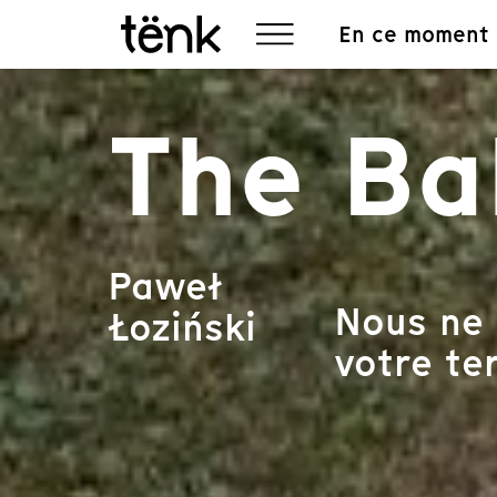
En ce moment
The Ba
Paweł
Nous ne 
Łoziński
votre ter