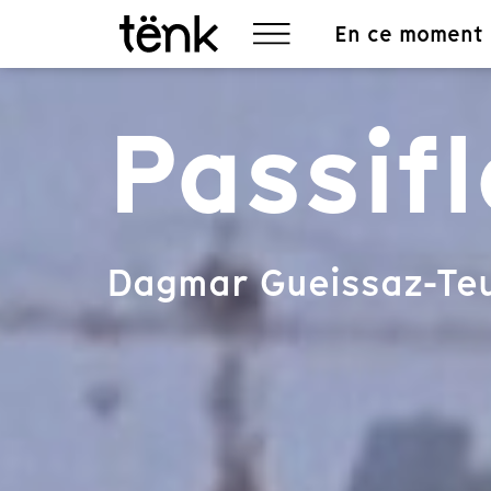
En ce moment
Passif
Dagmar Gueissaz-Teu