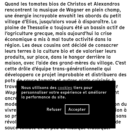
Quand les tomates bios de Christos et Alexandros
rencontrent la musique de Wagner en plein champ,
une énergie incroyable envahit les abords du petit
village d’Elias, jusqu’alors voué à disparaître. La
plaine de Thessalie a toujours été un bassin actif de
l’agriculture grecque, mais aujourd’hui la crise
économique a mis à mal toute activité dans la
région. Les deux cousins ont décidé de consacrer
leurs terres à la culture bio et de valoriser leurs
produits, sur place, dans le hangar derrière la
maison, avec l’aide des grand-mères du village. C’est
cette drôle d’équipe trans-générationnelle qui
développera ce projet improbable et distribuera des
pots de sauce tomate et autres plats cuisinés à
travers le monde.
Quand les tomates rencontrent
Nous utilisons des
cookies
tiers pour
Wagner
est une comédie douce-amère pleinement
personnaliser votre expérience et améliorer
la performance du site.
ancrée dans notre époque. C’est une histoire
moderne de redynamisation rurale, de réinvention du
Refuser
Accepter
vivre ensemble et d’exploration de la globalisation à
sa propre échelle. « Comment changer le monde sans
révolution ? » Pourquoi pas avec quelques pots de
sauce tomate et un peu de musique classique.