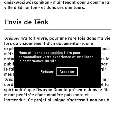
amiskwacîwâskahikan - maintenant connu comme la
ville d’Edmonton - et dans ses alentours.
L'avis de Tënk
ôtênaw
m’a fait vivre, pour une rare fois dans ma vie
lors du visionnement d’un documentaire, une
expérience transcendantale. Et ce, venant d’un court
Nous utilisons des
cookies
tiers pour
métrage, rien de moins! N’ayant pas d’inclinations
personnaliser votre expérience et améliorer
naturelles pour le film expérimental, je n’étais pas le
la performance du site.
public cible. Mais j’ai toujours été récompensée par
le fait de mettre mes préjugés de côté pour élargir
Refuser
Accepter
mes horizons, et j’ai donc donné une chance à
ôtênaw
. À ma grande surprise, le film a touché une
corde sensible dans mon être. Les philosophies et la
spiritualité que Dwayne Donald présente dans le film
m’ont pénétrée d'une manière puissante et
inattendue. Ce projet si unique s’adressait non pas à
mon cerveau, mais à l’ensemble de mon corps, et j’en
ressentais fortement les effets. Ce film, qui explore