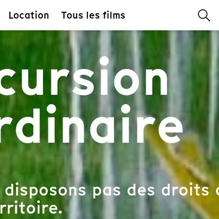
Location
Tous les films
cursion
rdinaire
 disposons pas des droits 
rritoire.